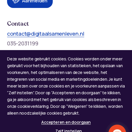
Aanmelden
Contact
contact@digitaalsamenleven.nl
035-2031199
Telefonische bereikbaarheid op werkdagen:
Deze website gebruikt cookies. Cookies worden onder meer
Maandag t/m donderdag: 09:00 - 12:00 en 13:00 - 17:00
gebruikt voor het bijhouden van statistieken, het opslaan van
voorkeuren, het optimaliseren van deze website, het
integreren van social media en marketingdoeleinden. Je kunt
meer lezen over onze cookies en je voorkeuren aanpassen via
“Zelf instellen”. Door op “Accepteren en doorgaan” te klikken,
ga je akkoord met het gebruik van cookies als beschreven in
onze cookieverklaring. Door op “Weigeren” te klikken, worden
alleen noodzakelijke cookies gebruikt.
Accepteren en doorgaan
© 2026 Alliantie Digitaal Samenleven
Zelf instellen