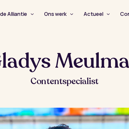
de Alliantie
Ons werk
Actueel
Co
ladys Meulm
Contentspecialist