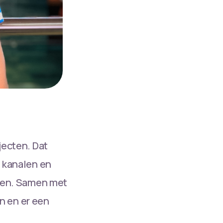
jecten. Dat
a kanalen en
jken. Samen met
en en er een