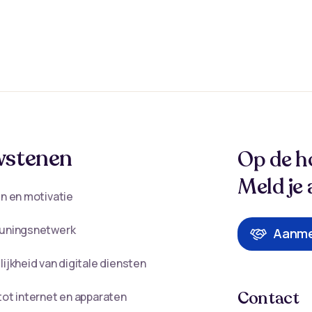
stenen
Op de h
Meld je 
n en motivatie
uningsnetwerk
Aanme
ijkheid van digitale diensten
Contact
ot internet en apparaten