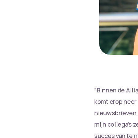
"Binnen de Alli
komt erop neer 
nieuwsbrieven b
mijn collega’s z
succes van te 