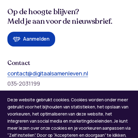
Op de hoogte blijven?
Meld je aan voor de nieuwsbrief.
Aanmelden
Contact
contact@digitaalsamenleven.nl
035-2031199
Telefonische bereikbaarheid op werkdagen:
Deze website gebruikt cookies. Cookies worden onder meer
Maandag t/m donderdag: 09:00 - 12:00 en 13:00 - 17:00
gebruikt voor het bijhouden van statistieken, het opslaan van
voorkeuren, het optimaliseren van deze website, het
integreren van social media en marketingdoeleinden. Je kunt
meer lezen over onze cookies en je voorkeuren aanpassen via
“Zelf instellen”. Door op “Accepteren en doorgaan” te klikken,