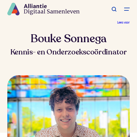
Spring
naar
de
hoofdinhoud
Lees voor
Bouke Sonnega
Kennis- en Onderzoekscoördinator