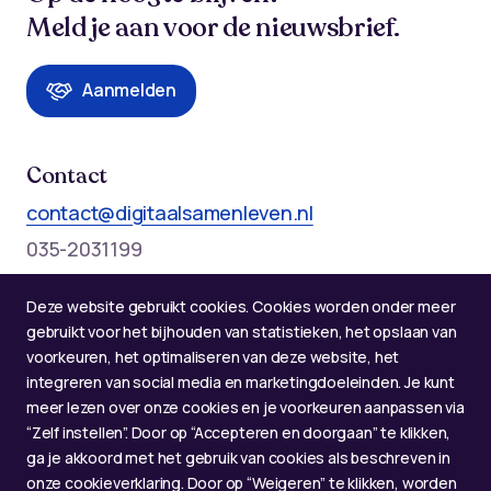
Meld je aan voor de nieuwsbrief.
Aanmelden
Contact
contact@digitaalsamenleven.nl
035-2031199
Telefonische bereikbaarheid op werkdagen:
Deze website gebruikt cookies. Cookies worden onder meer
Maandag t/m donderdag: 09:00 - 12:00 en 13:00 - 17:00
gebruikt voor het bijhouden van statistieken, het opslaan van
voorkeuren, het optimaliseren van deze website, het
integreren van social media en marketingdoeleinden. Je kunt
meer lezen over onze cookies en je voorkeuren aanpassen via
“Zelf instellen”. Door op “Accepteren en doorgaan” te klikken,
ga je akkoord met het gebruik van cookies als beschreven in
onze cookieverklaring. Door op “Weigeren” te klikken, worden