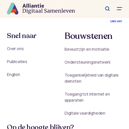
Spring
naar
de
hoofdinhoud
Lees voor
Bouwstenen
Snel naar
Over ons
Bewustzijn en motivatie
Publicaties
Ondersteuningsnetwerk
English
Toegankelijkheid van digitale
diensten
Toegang tot internet en
apparaten
Digitale vaardigheden
Op de hoogte blijven?