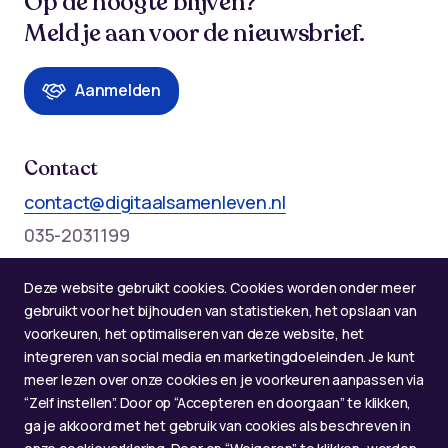
Op de hoogte blijven?
Meld je aan voor de nieuwsbrief.
Aanmelden
Contact
contact@digitaalsamenleven.nl
035-2031199
Telefonische bereikbaarheid op werkdagen:
Deze website gebruikt cookies. Cookies worden onder meer
Maandag t/m donderdag: 09:00 - 12:00 en 13:00 - 17:00
gebruikt voor het bijhouden van statistieken, het opslaan van
voorkeuren, het optimaliseren van deze website, het
integreren van social media en marketingdoeleinden. Je kunt
meer lezen over onze cookies en je voorkeuren aanpassen via
“Zelf instellen”. Door op “Accepteren en doorgaan” te klikken,
ga je akkoord met het gebruik van cookies als beschreven in