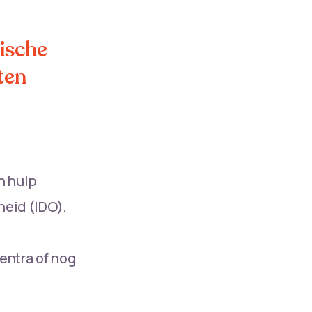
tische
ten
n hulp
heid (IDO).
centra of nog