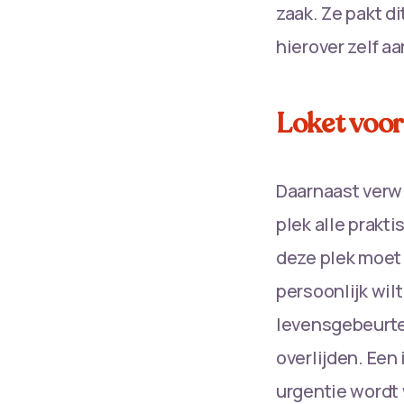
zaak. Ze pakt d
hierover zelf a
Loket voor
Daarnaast verwi
plek alle prakt
deze plek moet 
persoonlijk wilt
levensgebeurten
overlijden. Een 
urgentie wordt