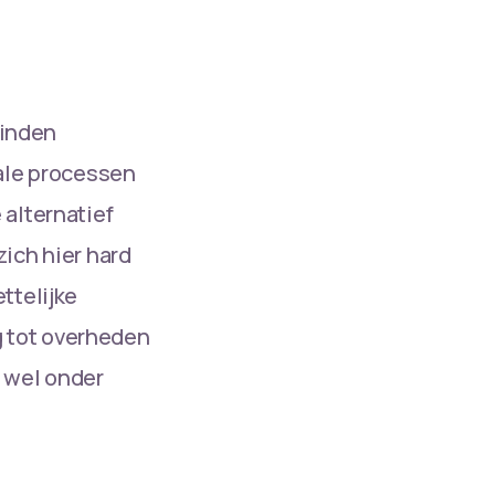
vinden
tale processen
 alternatief
ich hier hard
ttelijke
ng tot overheden
r wel onder