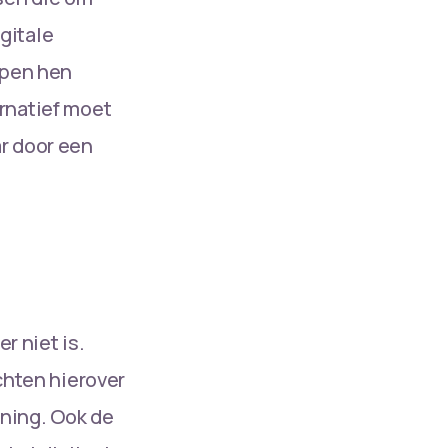
gitale
lpen hen
ternatief moet
ar door een
r niet is.
chten hierover
ening. Ook de