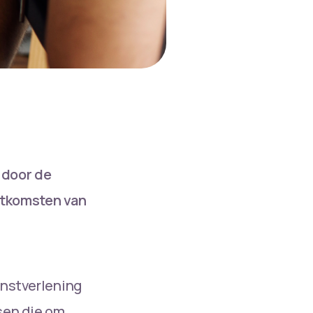
 door de
uitkomsten van
enstverlening
nsen die om