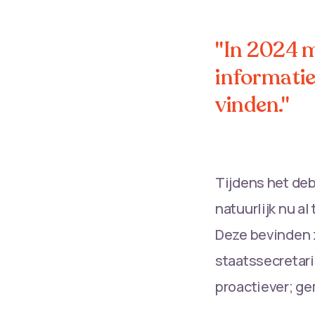
"In 2024 m
informatie
vinden."
Tijdens het deb
natuurlijk nu a
Deze bevinden z
staatssecretari
proactiever; g