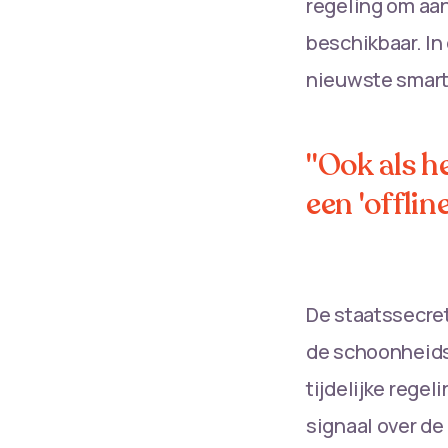
regeling om aan
beschikbaar. In 
nieuwste smar
"Ook als he
een 'offlin
De staatssecret
de schoonheidsp
tijdelijke rege
signaal over de