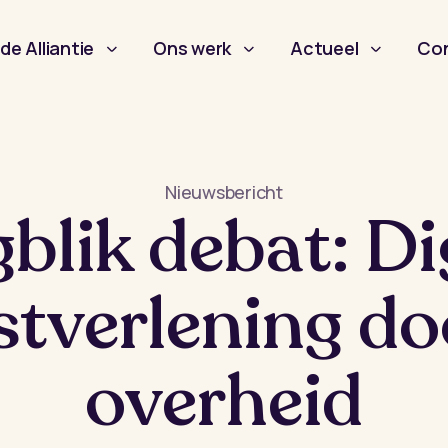
de Alliantie
Ons werk
Actueel
Co
Nieuwsbericht
blik debat: Di
stverlening do
overheid