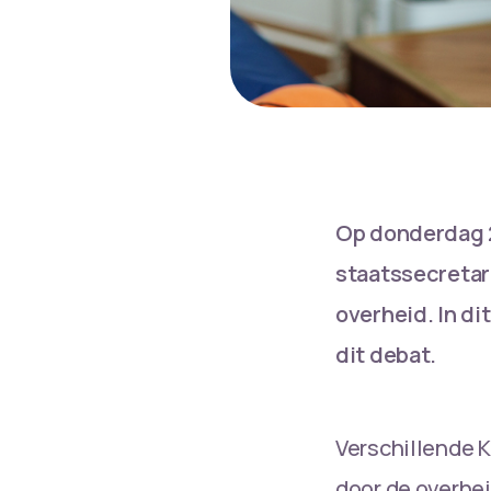
Op donderdag 2
staatssecretar
overheid. In di
dit debat.
Verschillende K
door de overhei