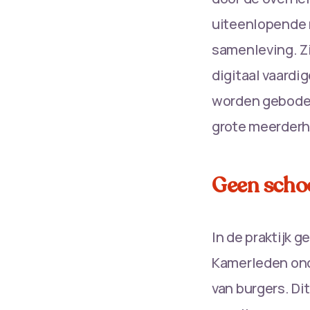
uiteenlopende r
samenleving. Zi
digitaal vaardig
worden geboden
grote meerderh
Geen scho
In de praktijk g
Kamerleden onde
van burgers. Di