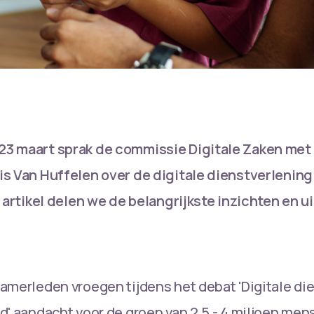
3 maart sprak de commissie Digitale Zaken met
is Van Huffelen over de digitale dienstverlening
t artikel delen we de belangrijkste inzichten en 
amerleden vroegen tijdens het debat 'Digitale di
d' aandacht voor de groep van 2,5 - 4 miljoen me