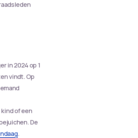
eraadsleden
er in 2024 op 1
ten vindt. Op
 iemand
 kind of een
toejuichen. De
andaag
.