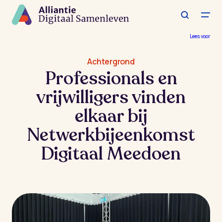
Spring
naar
de
hoofdinhoud
Lees voor
Achtergrond
Professionals en
vrijwilligers vinden
elkaar bij
Netwerkbijeenkomst
Digitaal Meedoen