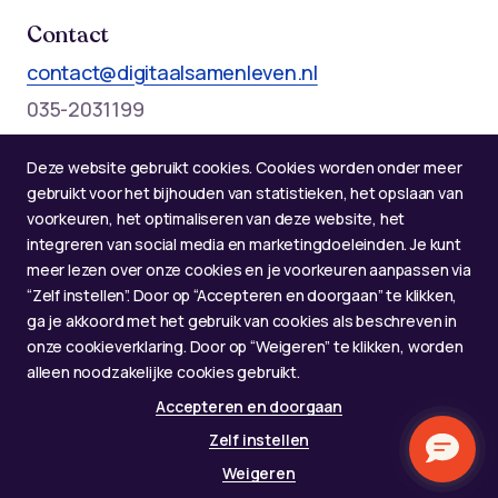
Contact
contact@digitaalsamenleven.nl
035-2031199
Telefonische bereikbaarheid op werkdagen:
Deze website gebruikt cookies. Cookies worden onder meer
Maandag t/m donderdag: 09:00 - 12:00 en 13:00 - 17:00
gebruikt voor het bijhouden van statistieken, het opslaan van
voorkeuren, het optimaliseren van deze website, het
integreren van social media en marketingdoeleinden. Je kunt
meer lezen over onze cookies en je voorkeuren aanpassen via
“Zelf instellen”. Door op “Accepteren en doorgaan” te klikken,
ga je akkoord met het gebruik van cookies als beschreven in
onze cookieverklaring. Door op “Weigeren” te klikken, worden
alleen noodzakelijke cookies gebruikt.
Accepteren en doorgaan
© 2026 Alliantie Digitaal Samenleven
Zelf instellen
Gemaakt door
Afspraken over privacy en gebruik
Weigeren