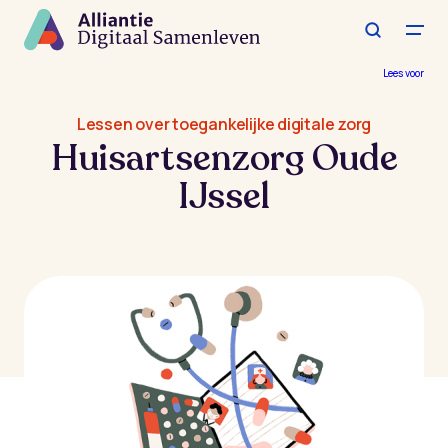
Spring
naar
de
hoofdinhoud
Lees voor
Lessen over toegankelijke digitale zorg
Huisartsenzorg Oude
IJssel