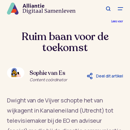
Spring
naar
de
hoofdinhoud
Lees voor
Ruim baan voor de
toekomst
Sophie van Es
Deel dit artikel
Content coördinator
Dwight van de Vijver schopte het van
wijkagent in Kanaleneiland (Utrecht) tot
televisiemaker bij de EO en adviseur