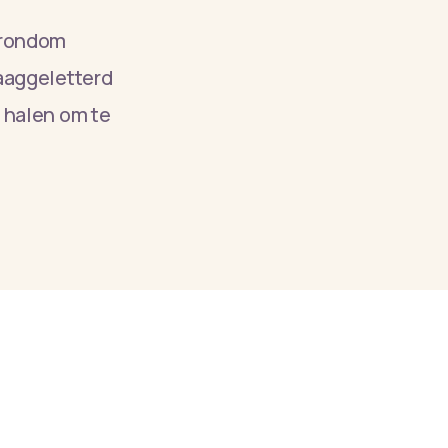
s rondom
laaggeletterd
 halen om te