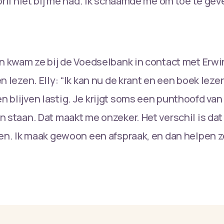
bril niet bij me had. Ik schaamde me om toe te geve
en kwam ze bij de Voedselbank in contact met Erwin
n lezen. Elly: “Ik kan nu de krant en een boek leze
 blijven lastig. Je krijgt soms een punthoofd van 
n staan. Dat maakt me onzeker. Het verschil is dat
den. Ik maak gewoon een afspraak, en dan helpen z