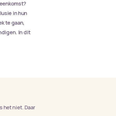
ijeenkomst?
usie in hun
k te gaan,
digen. In dit
s het niet. Daar