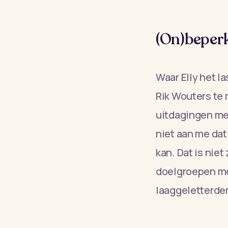
(On)beper
Waar Elly het l
Rik Wouters te 
uitdagingen met 
niet aan me dat
kan. Dat is niet
doelgroepen me
laaggeletterde