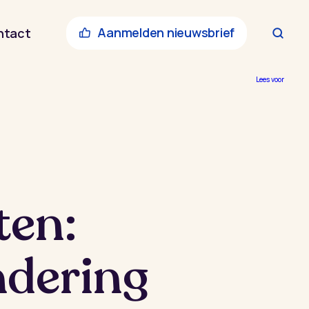
Aanmelden nieuwsbrief
ntact
Lees voor
en:
ndering