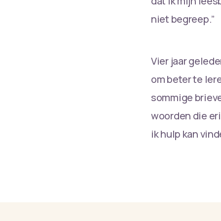
dat ik mijn lees
niet begreep.”
Vier jaar geled
om beter te lere
sommige brieven
woorden die eri
ik hulp kan vin