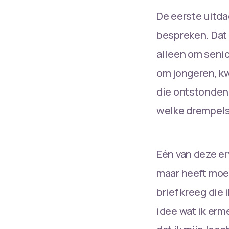
De eerste uitda
bespreken. Dat 
alleen om senio
om jongeren, k
die ontstonden 
welke drempels 
Eén van deze erv
maar heeft moei
brief kreeg die 
idee wat ik erm