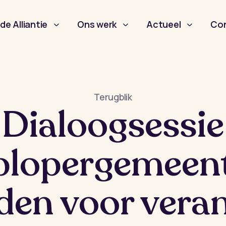
de Alliantie
Ons werk
Actueel
Co
Terugblik
Dialoogsessie
plopergemeent
den voor vera