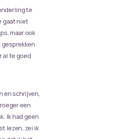
onderling te
 gaat niet
ops, maar ook
e gesprekken
 al te goed
n en schrijven,
 vroeger een
ak. Ik had geen
t lezen, zei ik