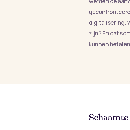
werden de aan
geconfronteerd.
digitalisering.
zijn? En dat s
kunnen betalen
Schaamte