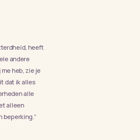
tterdheid, heeft
hele andere
j me heb, zie je
 dat ik alles
verheden alle
et alleen
n beperking.”