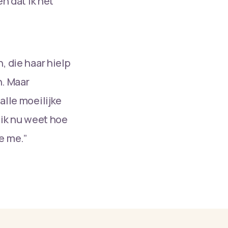
n dat ik het
, die haar hielp
n. Maar
alle moeilijke
 ik nu weet hoe
e me.”