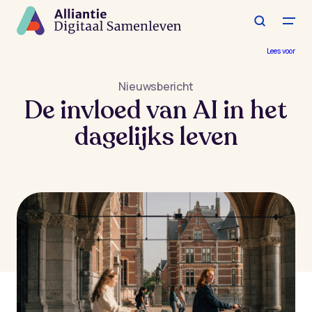
Spring
naar
de
hoofdinhoud
Lees voor
Nieuwsbericht
De invloed van AI in het
dagelijks leven