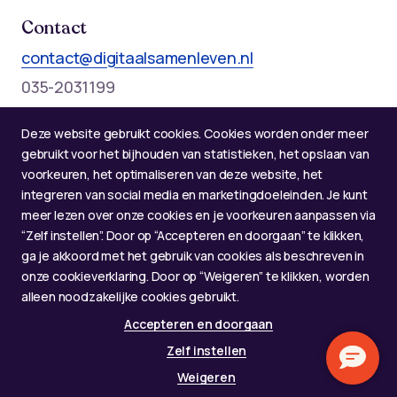
Contact
contact@digitaalsamenleven.nl
035-2031199
Telefonische bereikbaarheid op werkdagen:
Deze website gebruikt cookies. Cookies worden onder meer
Maandag t/m donderdag: 09:00 - 12:00 en 13:00 - 17:00
gebruikt voor het bijhouden van statistieken, het opslaan van
voorkeuren, het optimaliseren van deze website, het
integreren van social media en marketingdoeleinden. Je kunt
meer lezen over onze cookies en je voorkeuren aanpassen via
“Zelf instellen”. Door op “Accepteren en doorgaan” te klikken,
ga je akkoord met het gebruik van cookies als beschreven in
onze cookieverklaring. Door op “Weigeren” te klikken, worden
alleen noodzakelijke cookies gebruikt.
Accepteren en doorgaan
© 2026 Alliantie Digitaal Samenleven
Zelf instellen
Gemaakt door
Afspraken over privacy en gebruik
Weigeren