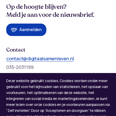
Op de hoogte blijven?
Meld je aan voor de nieuwsbrief.
Aanmelden
Contact
contact@digitaalsamenleven.nl
035-2031199
Telefonische bereikbaarheid op werkdagen:
Deze website gebruikt cookies. Cookies worden onder meer
Maandag t/m donderdag: 09:00 - 12:00 en 13:00 - 17:00
gebruikt voor het bijhouden van statistieken, het opslaan van
voorkeuren, het optimaliseren van deze website, het
integreren van social media en marketingdoeleinden. Je kunt
meer lezen over onze cookies en je voorkeuren aanpassen via
“Zelf instellen”. Door op “Accepteren en doorgaan” te klikken,