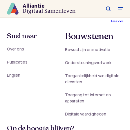
Spring
naar
de
hoofdinhoud
Lees voor
Bouwstenen
Snel naar
Over ons
Bewustzijn en motivatie
Publicaties
Ondersteuningsnetwerk
English
Toegankelijkheid van digitale
diensten
Toegang tot internet en
apparaten
Digitale vaardigheden
Op de hoogte blijven?