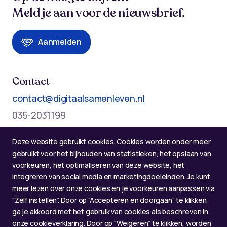
Meld je aan voor de nieuwsbrief.
Aanmelden
Contact
contact@digitaalsamenleven.nl
035-2031199
Telefonische bereikbaarheid op werkdagen:
Deze website gebruikt cookies. Cookies worden onder meer
Maandag t/m donderdag: 09:00 - 12:00 en 13:00 - 17:00
gebruikt voor het bijhouden van statistieken, het opslaan van
voorkeuren, het optimaliseren van deze website, het
integreren van social media en marketingdoeleinden. Je kunt
meer lezen over onze cookies en je voorkeuren aanpassen via
“Zelf instellen”. Door op “Accepteren en doorgaan” te klikken,
ga je akkoord met het gebruik van cookies als beschreven in
onze cookieverklaring. Door op “Weigeren” te klikken, worden