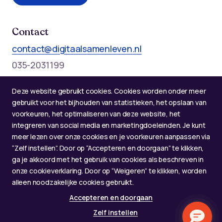
Contact
contact@digitaalsamenleven.nl
035-2031199
Telefonische bereikbaarheid op werkdagen:
Deze website gebruikt cookies. Cookies worden onder meer
Maandag t/m donderdag: 09:00 - 12:00 en 13:00 - 17:00
gebruikt voor het bijhouden van statistieken, het opslaan van
voorkeuren, het optimaliseren van deze website, het
integreren van social media en marketingdoeleinden. Je kunt
meer lezen over onze cookies en je voorkeuren aanpassen via
“Zelf instellen”. Door op “Accepteren en doorgaan” te klikken,
ga je akkoord met het gebruik van cookies als beschreven in
onze cookieverklaring. Door op “Weigeren” te klikken, worden
alleen noodzakelijke cookies gebruikt.
Accepteren en doorgaan
© 2026 Alliantie Digitaal Samenleven
Zelf instellen