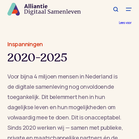
Spring
naar
de
hoofdinhoud
Lees voor
Inspanningen
2020-2025
Voor bijna 4 miljoen mensen in Nederland is
de digitale samenleving nog onvoldoende
toegankelijk. Dit belemmert hen in hun
dagelijkse leven en hun mogelijkheden om
volwaardig mee te doen. Dit is onacceptabel.
Sinds 2020 werken wij — samen met publieke,
private en maatschappelijke partners én de