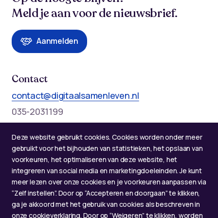
Meld je aan voor de nieuwsbrief.
Aanmelden
Contact
contact@digitaalsamenleven.nl
035-2031199
Telefonische bereikbaarheid op werkdagen:
Deze website gebruikt cookies. Cookies worden onder meer
Maandag t/m donderdag: 09:00 - 12:00 en 13:00 - 17:00
gebruikt voor het bijhouden van statistieken, het opslaan van
voorkeuren, het optimaliseren van deze website, het
integreren van social media en marketingdoeleinden. Je kunt
meer lezen over onze cookies en je voorkeuren aanpassen via
“Zelf instellen”. Door op “Accepteren en doorgaan” te klikken,
ga je akkoord met het gebruik van cookies als beschreven in
onze cookieverklaring. Door op “Weigeren” te klikken, worden