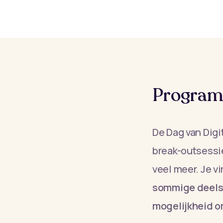
Progra
De Dag van Digi
break-outsessi
veel meer. Je v
sommige deelse
mogelijkheid om