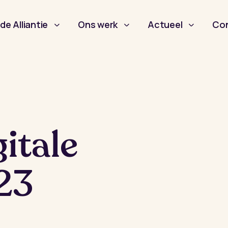
de Alliantie
Ons werk
Actueel
Co
itale
23