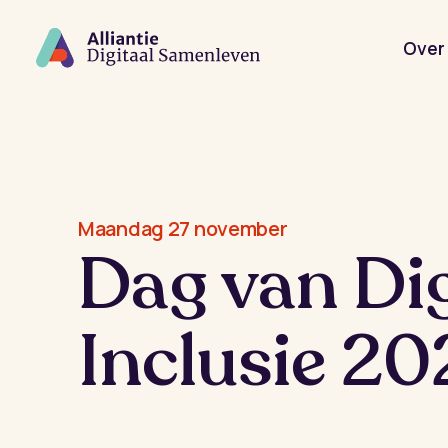
Spring
naar
de
Over 
hoofdinhoud
Maandag 27 november
Dag van Dig
Inclusie 20