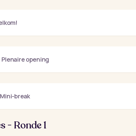
elkom!
: Plenaire opening
: Mini-break
s - Ronde 1