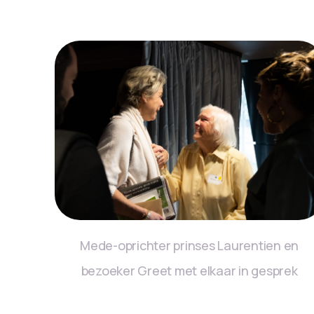
Mede-oprichter prinses Laurentien en
bezoeker Greet met elkaar in gesprek