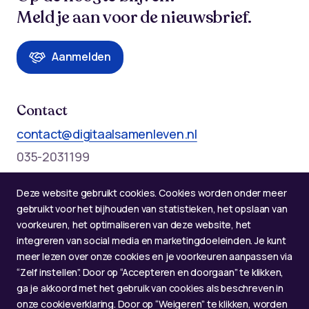
Meld je aan voor de nieuwsbrief.
Aanmelden
Contact
contact@digitaalsamenleven.nl
035-2031199
Telefonische bereikbaarheid op werkdagen:
Deze website gebruikt cookies. Cookies worden onder meer
Maandag t/m donderdag: 09:00 - 12:00 en 13:00 - 17:00
gebruikt voor het bijhouden van statistieken, het opslaan van
voorkeuren, het optimaliseren van deze website, het
integreren van social media en marketingdoeleinden. Je kunt
meer lezen over onze cookies en je voorkeuren aanpassen via
“Zelf instellen”. Door op “Accepteren en doorgaan” te klikken,
ga je akkoord met het gebruik van cookies als beschreven in
onze cookieverklaring. Door op “Weigeren” te klikken, worden