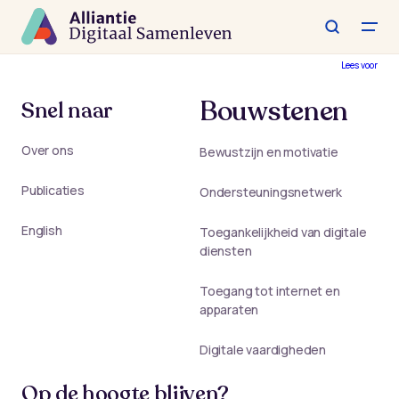
Spring
naar
de
hoofdinhoud
Lees voor
Bouwstenen
Snel naar
Over ons
Bewustzijn en motivatie
Publicaties
Ondersteuningsnetwerk
English
Toegankelijkheid van digitale
diensten
Toegang tot internet en
apparaten
Digitale vaardigheden
Op de hoogte blijven?