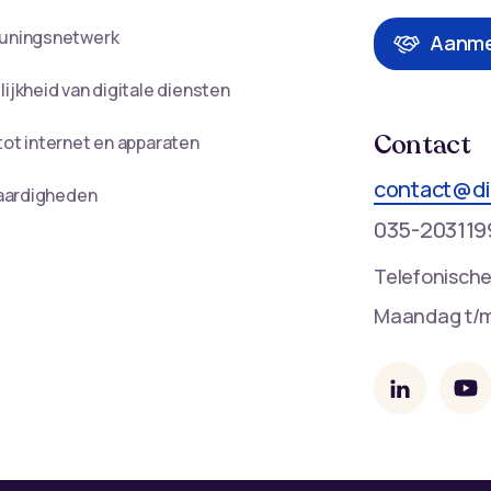
uningsnetwerk
Aanme
ijkheid van digitale diensten
Contact
ot internet en apparaten
contact@di
vaardigheden
035-203119
Telefonische
Maandag t/m 