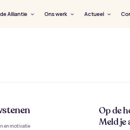
de Alliantie
Ons werk
Actueel
Co
stenen
Op de h
Meld je 
n en motivatie