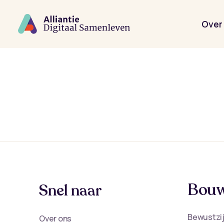
Spring
naar
de
Over 
hoofdinhoud
Bouw
Snel naar
Bewustzij
Over ons