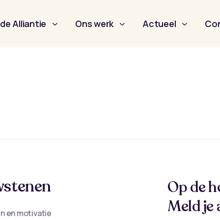
de Alliantie
Ons werk
Actueel
Co
stenen
Op de h
Meld je 
n en motivatie