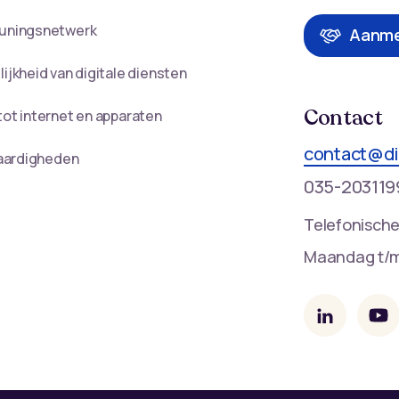
uningsnetwerk
Aanme
ijkheid van digitale diensten
Contact
ot internet en apparaten
contact@di
vaardigheden
035-203119
Telefonische
Maandag t/m 