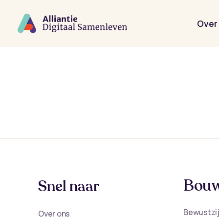
Spring
naar
de
Over 
hoofdinhoud
Bouw
Snel naar
Bewustzij
Over ons