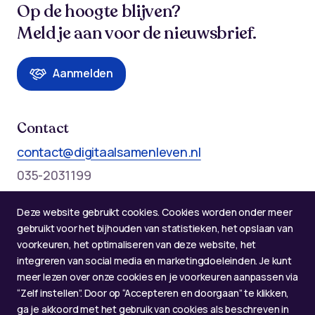
Op de hoogte blijven?
Meld je aan voor de nieuwsbrief.
Aanmelden
Contact
contact@digitaalsamenleven.nl
035-2031199
Telefonische bereikbaarheid op werkdagen:
Deze website gebruikt cookies. Cookies worden onder meer
Maandag t/m donderdag: 09:00 - 12:00 en 13:00 - 17:00
gebruikt voor het bijhouden van statistieken, het opslaan van
voorkeuren, het optimaliseren van deze website, het
integreren van social media en marketingdoeleinden. Je kunt
meer lezen over onze cookies en je voorkeuren aanpassen via
“Zelf instellen”. Door op “Accepteren en doorgaan” te klikken,
ga je akkoord met het gebruik van cookies als beschreven in